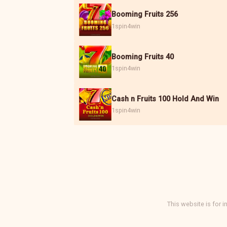
Booming Fruits 256
1spin4win
Booming Fruits 40
1spin4win
Cash n Fruits 100 Hold And Win
1spin4win
This website is for 