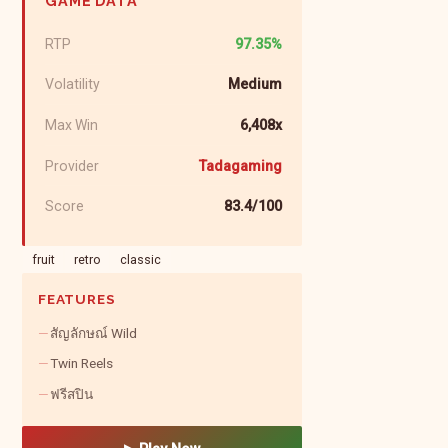
GAME DATA
RTP
97.35%
Volatility
Medium
Max Win
6,408x
Provider
Tadagaming
Score
83.4/100
fruit
retro
classic
FEATURES
สัญลักษณ์ Wild
Twin Reels
ฟรีสปิน