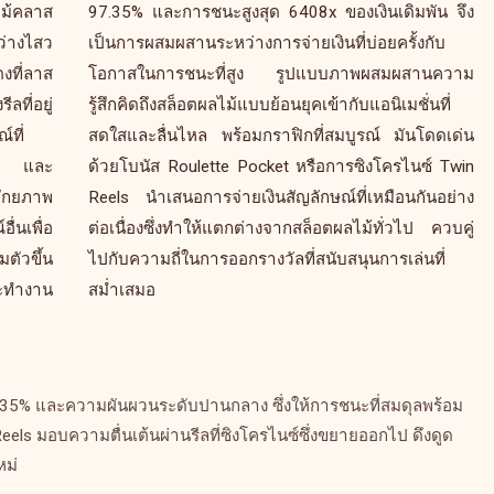
ไม้คลาส
พัน จึง
ว่างไสว
รั้งกับ
งที่ลาส
านความ
ลที่อยู่
มชั่นที่
์ที่
เด่น
ั้ง และ
ซ์ Twin
มศักยภาพ
ันอย่าง
่นเพื่อ
 ควบคู่
ตัวขึ้น
เล่นที่
จะทำงาน
สม่ำเสมอ
ึง 97.35% และความผันผวนระดับปานกลาง ซึ่งให้การชนะที่สมดุลพร้อม
els มอบความตื่นเต้นผ่านรีลที่ซิงโครไนซ์ซึ่งขยายออกไป ดึงดูด
หม่