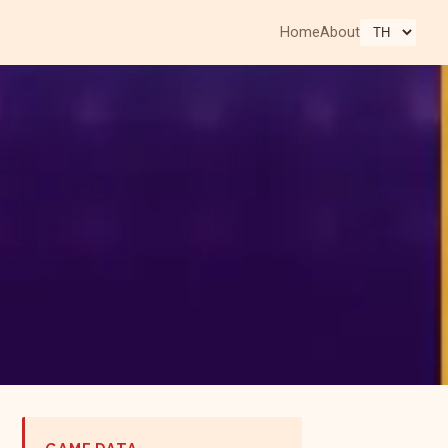
Home
About