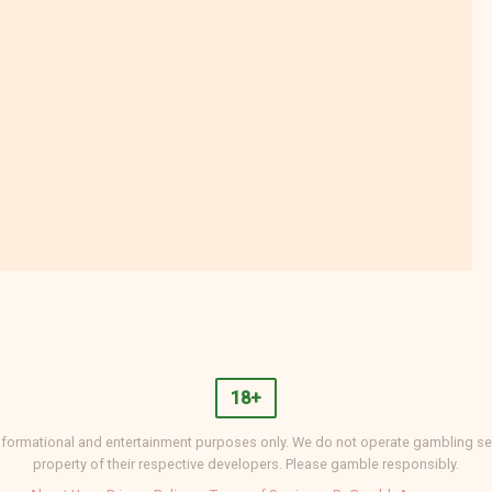
18+
informational and entertainment purposes only. We do not operate gambling se
property of their respective developers. Please gamble responsibly.