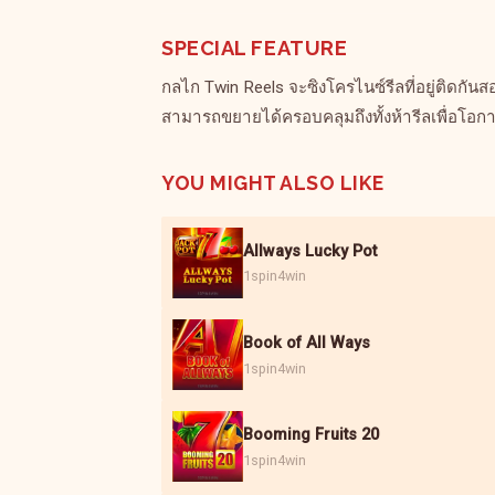
SPECIAL FEATURE
กลไก Twin Reels จะซิงโครไนซ์รีลที่อยู่ติดกันสอ
สามารถขยายได้ครอบคลุมถึงทั้งห้ารีลเพื่อโอก
YOU MIGHT ALSO LIKE
Allways Lucky Pot
1spin4win
Book of All Ways
1spin4win
Booming Fruits 20
1spin4win