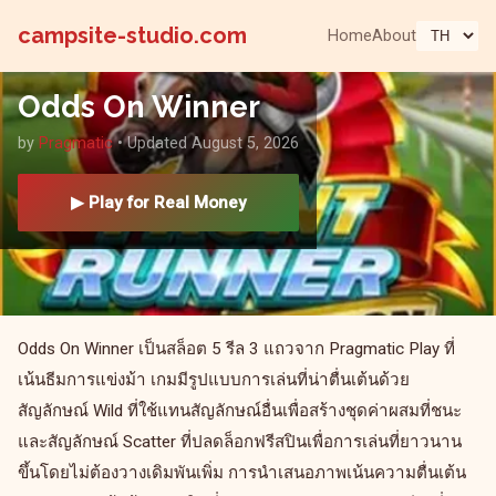
campsite-studio.com
Home
About
Odds On Winner
by
Pragmatic
• Updated August 5, 2026
▶ Play for Real Money
Odds On Winner เป็นสล็อต 5 รีล 3 แถวจาก Pragmatic Play ที่
เน้นธีมการแข่งม้า เกมมีรูปแบบการเล่นที่น่าตื่นเต้นด้วย
สัญลักษณ์ Wild ที่ใช้แทนสัญลักษณ์อื่นเพื่อสร้างชุดค่าผสมที่ชนะ
และสัญลักษณ์ Scatter ที่ปลดล็อกฟรีสปินเพื่อการเล่นที่ยาวนาน
ขึ้นโดยไม่ต้องวางเดิมพันเพิ่ม การนำเสนอภาพเน้นความตื่นเต้น