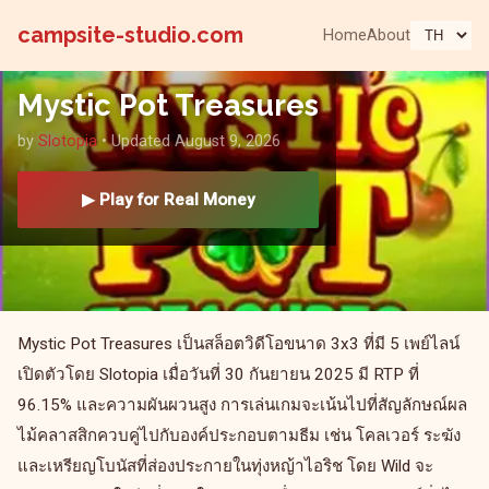
campsite-studio.com
Home
About
Mystic Pot Treasures
by
Slotopia
• Updated August 9, 2026
▶ Play for Real Money
Mystic Pot Treasures เป็นสล็อตวิดีโอขนาด 3x3 ที่มี 5 เพย์ไลน์
เปิดตัวโดย Slotopia เมื่อวันที่ 30 กันยายน 2025 มี RTP ที่
96.15% และความผันผวนสูง การเล่นเกมจะเน้นไปที่สัญลักษณ์ผล
ไม้คลาสสิกควบคู่ไปกับองค์ประกอบตามธีม เช่น โคลเวอร์ ระฆัง
และเหรียญโบนัสที่ส่องประกายในทุ่งหญ้าไอริช โดย Wild จะ