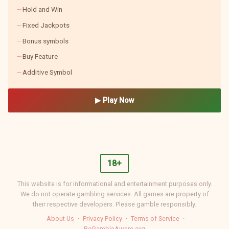
Hold and Win
Fixed Jackpots
Bonus symbols
Buy Feature
Additive Symbol
▶ Play Now
18+
This website is for informational and entertainment purposes only.
We do not operate gambling services. All games are property of
their respective developers. Please gamble responsibly.
About Us
·
Privacy Policy
·
Terms of Service
·
BeGambleAware.org