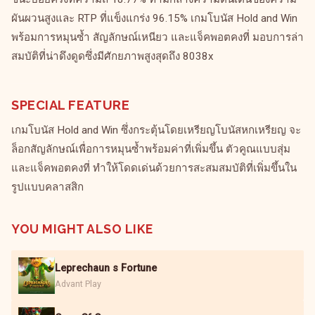
ผันผวนสูงและ RTP ที่แข็งแกร่ง 96.15% เกมโบนัส Hold and Win
พร้อมการหมุนซ้ำ สัญลักษณ์เหนียว และแจ็คพอตคงที่ มอบการล่า
สมบัติที่น่าดึงดูดซึ่งมีศักยภาพสูงสุดถึง 8038x
SPECIAL FEATURE
เกมโบนัส Hold and Win ซึ่งกระตุ้นโดยเหรียญโบนัสหกเหรียญ จะ
ล็อกสัญลักษณ์เพื่อการหมุนซ้ำพร้อมค่าที่เพิ่มขึ้น ตัวคูณแบบสุ่ม
และแจ็คพอตคงที่ ทำให้โดดเด่นด้วยการสะสมสมบัติที่เพิ่มขึ้นใน
รูปแบบคลาสสิก
YOU MIGHT ALSO LIKE
Leprechaun s Fortune
Advant Play