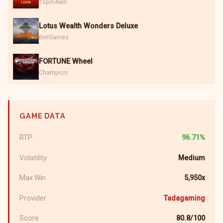
1spin4win
Lotus Wealth Wonders Deluxe
BetGames
FORTUNE Wheel
Champion
GAME DATA
RTP
96.71%
Volatility
Medium
Max Win
5,950x
Provider
Tadagaming
Score
80.8/100