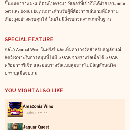
ขึ้นบนตาราง 5x3 ที่ตรงไปตรงมา ฟีเจอร์ที่เข้าถึงได้ง่าย เช่น ante
bet และ bonus buy เหมาะสำหรับผู้ที่ต้องการเล่นเกมที่มีความ
เสี่ยงสูงอย่างควบคุมได้ โดยไม่มีสิ่งรบกวนจากเกมพื้นฐาน
SPECIAL FEATURE
กลไก Animal Wins ในฟรีสปินจะเพิ่มค่ารางวัลสำหรับสัญลักษณ์
สัตว์เฉพาะในการหมุนที่ไม่มี 5 OAK จ่ายรางวัลเมื่อได้ 5 OAK
พร้อมการรีเซ็ต และมอบรางวัลแบบสุ่มหากไม่มีสัญลักษณ์ใด
ปรากฏเมื่อจบเกม
YOU MIGHT ALSO LIKE
Amazonia Wins
3 Oaks Gaming
Jaguar Quest