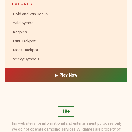
FEATURES
Hold and Win Bonus
Wild Symbol
Respins
Mini Jackpot
Mega Jackpot
Sticky Symbols
▶ Play Now
18+
This website is for informational and entertainment purposes only.
We do not operate gambling services. All games are property of