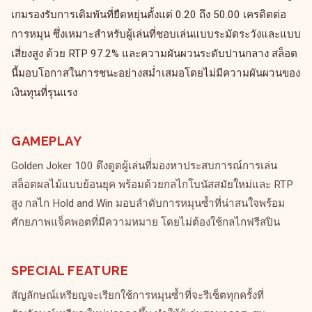
เกมรองรับการเดิมพันที่ยืดหยุ่นตั้งแต่ 0.20 ถึง 50.00 เครดิตต่อ
การหมุน ซึ่งเหมาะสำหรับผู้เล่นที่ชอบเล่นแบบระมัดระวังและแบบ
เสี่ยงสูง ด้วย RTP 97.2% และความผันผวนระดับปานกลาง สล็อต
นี้มอบโอกาสในการชนะอย่างสม่ำเสมอโดยไม่มีความผันผวนของ
เงินทุนที่รุนแรง
GAMEPLAY
Golden Joker 100 ดึงดูดผู้เล่นที่มองหาประสบการณ์การเล่น
สล็อตผลไม้แบบย้อนยุค พร้อมด้วยกลไกโบนัสสมัยใหม่และ RTP
สูง กลไก Hold and Win มอบลำดับการหมุนซ้ำที่น่าสนใจพร้อม
ศักยภาพแจ็คพอตที่มีความหมาย โดยไม่ต้องใช้กลไกฟรีสปิน
SPECIAL FEATURE
สัญลักษณ์เหรียญจะเรียกใช้การหมุนซ้ำที่จะรีเซ็ตทุกครั้งที่