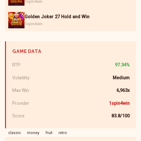
1spin4win
Golden Joker 27 Hold and Win
1spin4win
GAME DATA
RTP
97.34%
Volatility
Medium
Max Win
6,963x
Provider
1spin4win
Score
83.8/100
classic
money
fruit
retro