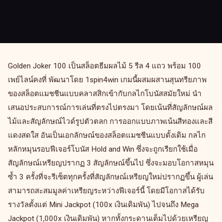
Golden Joker 100 เป็นสล็อตธีมผลไม้ 5 รีล 4 แถว พร้อม 100
เพย์ไลน์คงที่ พัฒนาโดย 1spin4win เกมนี้ผสมผสานสุนทรียภาพ
ของสล็อตแมชชีนแบบคลาสสิกเข้ากับกลไกโบนัสสมัยใหม่ นำ
เสนอประสบการณ์การเล่นที่ตรงไปตรงมา โดยเน้นที่สัญลักษณ์ผล
ไม้และสัญลักษณ์ไวด์รูปตัวตลก การออกแบบภาพเน้นสีทองและสี
แดงสดใส อันเป็นเอกลักษณ์ของสล็อตแมชชีนแบบดั้งเดิม กลไก
หลักหมุนรอบฟีเจอร์โบนัส Hold and Win ซึ่งจะถูกเรียกใช้เมื่อ
สัญลักษณ์เหรียญปรากฏ 3 สัญลักษณ์ขึ้นไป ซึ่งจะมอบโอกาสหมุน
ซ้ำ 3 ครั้งที่จะรีเซ็ตทุกครั้งที่สัญลักษณ์เหรียญใหม่ปรากฏขึ้น ผู้เล่น
สามารถสะสมมูลค่าเหรียญระหว่างฟีเจอร์นี้ โดยมีโอกาสได้รับ
รางวัลตั้งแต่ Mini Jackpot (100x เงินเดิมพัน) ไปจนถึง Mega
Jackpot (1,000x เงินเดิมพัน) หากทั้งกระดานเต็มไปด้วยเหรียญ