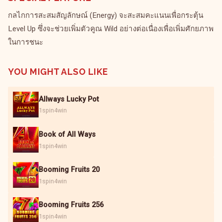
กลไกการสะสมสัญลักษณ์ (Energy) จะสะสมคะแนนเพื่อกระตุ้น
Level Up ซึ่งจะช่วยเพิ่มตัวคูณ Wild อย่างต่อเนื่องเพื่อเพิ่มศักยภาพ
ในการชนะ
YOU MIGHT ALSO LIKE
Allways Lucky Pot
1spin4win
Book of All Ways
1spin4win
Booming Fruits 20
1spin4win
Booming Fruits 256
1spin4win