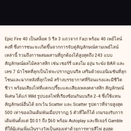
Epic Fire 40 เป็นสล็อต 5 รีล 3 แถวจาก Fazi พร้อม 40 เพย์ไลน์
คงที่ ซึ่งการชนะจะเกิดขึ้นจากการจับคู่สัญลักษณ์ตามเพย์ไลน์
เหล่านี้ รวมถึงการผสมผสานที่ถูกต้องได้สูงสุดถึง 243 แบบ
สัญลักษณ์ผลไม้คลาสสิก เช่น เชอร์รี่ แตงโม องุ่น ระฆัง BAR และ
เลข 7 นำโชคที่ลุกเป็นไฟจะปรากฏบนรีล เสริมด้วยแอนิเมชันที่ลุก
โชนและฉากหลังที่ลุกไหม้ สร้างบรรยากาศที่ร้อนแรงและมีชีวิต
ชีวา พร้อมเสียงไฟที่แตกเปรี๊ยะและเสียงเพลงคลาสสิก สัญลักษณ์
พิเศษ ได้แก่ Wild รูปบอลไฟที่เรียงซ้อนกันบนรีล 2-4 ซึ่งใช้แทน
สัญลักษณ์อื่นได้ ยกเว้น Scatter และ Scatter รูปดาวที่จ่ายสูงสุด
500 เท่าของเงินเดิมพันเมื่อปรากฏ 5 ตัวที่ใดก็ได้ เกมรองรับการ
เดิมพันตั้งแต่ $0.01 ถึง $60 พร้อม Autoplay และฟีเจอร์ Gamble
ที่ให้ผู้เล่นเพิ่มเงินรางวัลเป็นสองเท่าด้วยการทายสีไพ่ สูงสุด