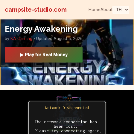
campsite-studio.com
Home
About
Energy Awakening
by
KA Gaming
• Updated August 5, 2026
▶ Play for Real Money