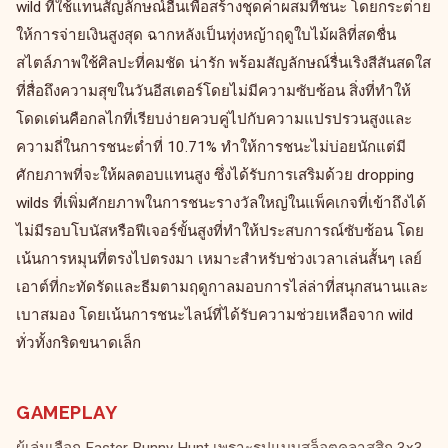
wild ที่ใช้แทนสัญลักษณ์อื่นเพื่อสร้างชุดค่าผสมที่ชนะ โดยกระต่าย
ให้การจ่ายเงินสูงสุด ฉากหลังเป็นทุ่งหญ้าฤดูใบไม้ผลิที่สดชื่น
สไตล์ภาพใช้ศิลปะที่คมชัด น่ารัก พร้อมสัญลักษณ์รื่นเริงสีสันสดใส
ที่สื่อถึงความสุขในวันอีสเตอร์โดยไม่มีความซับซ้อน สิ่งที่ทำให้
โดดเด่นคือกลไกที่เรียบง่ายควบคู่ไปกับความแปรปรวนสูงและ
ความถี่ในการชนะต่ำที่ 10.71% ทำให้การชนะไม่บ่อยนักแต่มี
ศักยภาพที่จะให้ผลตอบแทนสูง ซึ่งได้รับการเสริมด้วย dropping
wilds ที่เพิ่มศักยภาพในการชนะรางวัลใหญ่ในแพ็คเกจที่เข้าถึงได้
ไม่มีรอบโบนัสหรือฟีเจอร์ขั้นสูงที่ทำให้ประสบการณ์ซับซ้อน โดย
เน้นการหมุนที่ตรงไปตรงมา เหมาะสำหรับช่วงเวลาเล่นสั้นๆ เลย์
เอาต์ที่กะทัดรัดและธีมตามฤดูกาลมอบการไล่ล่าที่สนุกสนานและ
เบาสมอง โดยเน้นการชนะไลน์ที่ได้รับความช่วยเหลือจาก wild
ทั่วทั้งกริดขนาดเล็ก
GAMEPLAY