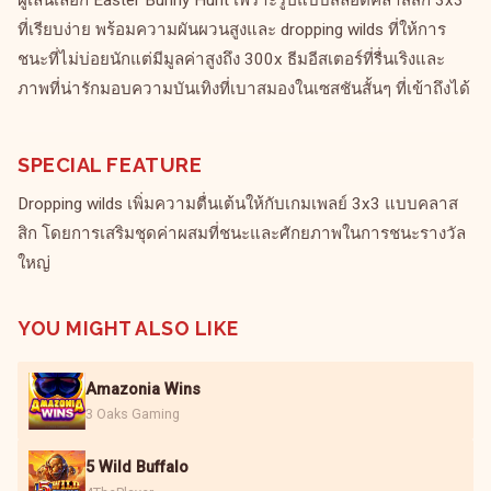
ผู้เล่นเลือก Easter Bunny Hunt เพราะรูปแบบสล็อตคลาสสิก 3x3
ที่เรียบง่าย พร้อมความผันผวนสูงและ dropping wilds ที่ให้การ
ชนะที่ไม่บ่อยนักแต่มีมูลค่าสูงถึง 300x ธีมอีสเตอร์ที่รื่นเริงและ
ภาพที่น่ารักมอบความบันเทิงที่เบาสมองในเซสชันสั้นๆ ที่เข้าถึงได้
SPECIAL FEATURE
Dropping wilds เพิ่มความตื่นเต้นให้กับเกมเพลย์ 3x3 แบบคลาส
สิก โดยการเสริมชุดค่าผสมที่ชนะและศักยภาพในการชนะรางวัล
ใหญ่
YOU MIGHT ALSO LIKE
Amazonia Wins
3 Oaks Gaming
5 Wild Buffalo