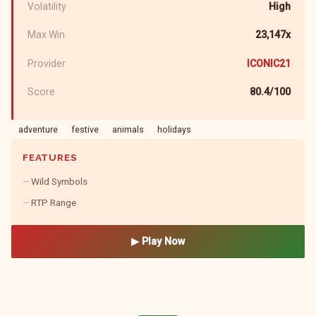
Volatility
High
Max Win
23,147x
Provider
ICONIC21
Score
80.4/100
adventure
festive
animals
holidays
FEATURES
Wild Symbols
RTP Range
▶ Play Now