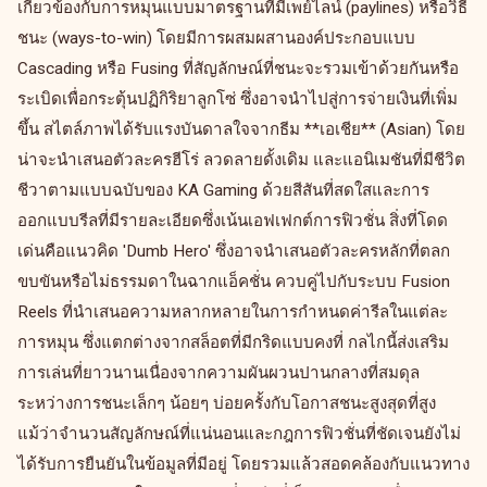
เกี่ยวข้องกับการหมุนแบบมาตรฐานที่มีเพย์ไลน์ (paylines) หรือวิธี
ชนะ (ways-to-win) โดยมีการผสมผสานองค์ประกอบแบบ
Cascading หรือ Fusing ที่สัญลักษณ์ที่ชนะจะรวมเข้าด้วยกันหรือ
ระเบิดเพื่อกระตุ้นปฏิกิริยาลูกโซ่ ซึ่งอาจนำไปสู่การจ่ายเงินที่เพิ่ม
ขึ้น สไตล์ภาพได้รับแรงบันดาลใจจากธีม **เอเชีย** (Asian) โดย
น่าจะนำเสนอตัวละครฮีโร่ ลวดลายดั้งเดิม และแอนิเมชันที่มีชีวิต
ชีวาตามแบบฉบับของ KA Gaming ด้วยสีสันที่สดใสและการ
ออกแบบรีลที่มีรายละเอียดซึ่งเน้นเอฟเฟกต์การฟิวชั่น สิ่งที่โดด
เด่นคือแนวคิด 'Dumb Hero' ซึ่งอาจนำเสนอตัวละครหลักที่ตลก
ขบขันหรือไม่ธรรมดาในฉากแอ็คชั่น ควบคู่ไปกับระบบ Fusion
Reels ที่นำเสนอความหลากหลายในการกำหนดค่ารีลในแต่ละ
การหมุน ซึ่งแตกต่างจากสล็อตที่มีกริดแบบคงที่ กลไกนี้ส่งเสริม
การเล่นที่ยาวนานเนื่องจากความผันผวนปานกลางที่สมดุล
ระหว่างการชนะเล็กๆ น้อยๆ บ่อยครั้งกับโอกาสชนะสูงสุดที่สูง
แม้ว่าจำนวนสัญลักษณ์ที่แน่นอนและกฎการฟิวชั่นที่ชัดเจนยังไม่
ได้รับการยืนยันในข้อมูลที่มีอยู่ โดยรวมแล้วสอดคล้องกับแนวทาง