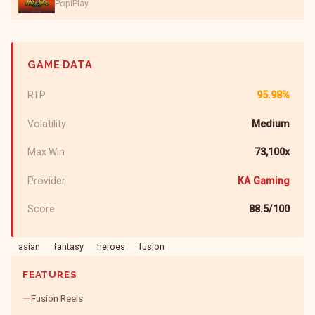
PopiPlay
GAME DATA
RTP
95.98%
Volatility
Medium
Max Win
73,100x
Provider
KA Gaming
Score
88.5/100
asian
fantasy
heroes
fusion
FEATURES
Fusion Reels