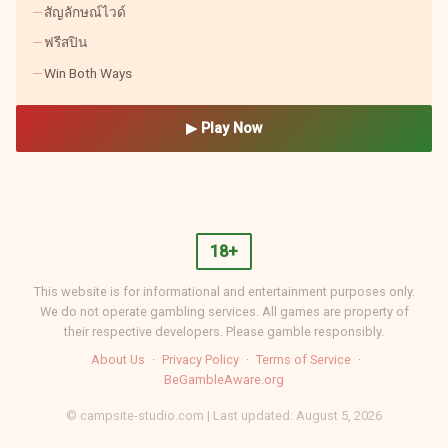
สัญลักษณ์ไวด์
ฟรีสปิน
Win Both Ways
▶ Play Now
18+
This website is for informational and entertainment purposes only.
We do not operate gambling services. All games are property of
their respective developers. Please gamble responsibly.
About Us
·
Privacy Policy
·
Terms of Service
·
BeGambleAware.org
© campsite-studio.com | Last updated: August 5, 2026