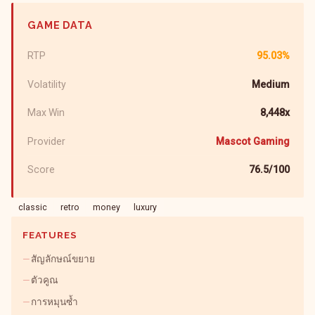
GAME DATA
RTP
95.03%
Volatility
Medium
Max Win
8,448x
Provider
Mascot Gaming
Score
76.5/100
classic
retro
money
luxury
FEATURES
สัญลักษณ์ขยาย
ตัวคูณ
การหมุนซ้ำ