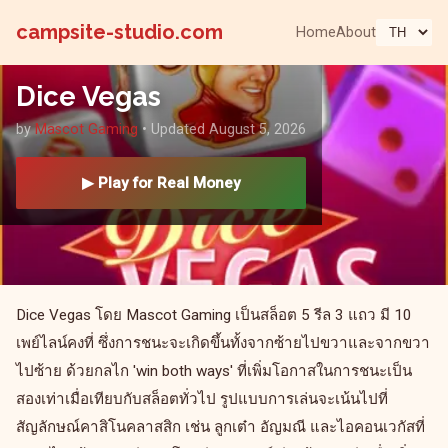
campsite-studio.com
Home
About
Dice Vegas
by
Mascot Gaming
• Updated August 5, 2026
▶ Play for Real Money
Dice Vegas โดย Mascot Gaming เป็นสล็อต 5 รีล 3 แถว มี 10
เพย์ไลน์คงที่ ซึ่งการชนะจะเกิดขึ้นทั้งจากซ้ายไปขวาและจากขวา
ไปซ้าย ด้วยกลไก 'win both ways' ที่เพิ่มโอกาสในการชนะเป็น
สองเท่าเมื่อเทียบกับสล็อตทั่วไป รูปแบบการเล่นจะเน้นไปที่
สัญลักษณ์คาสิโนคลาสสิก เช่น ลูกเต๋า อัญมณี และไอคอนเวกัสที่