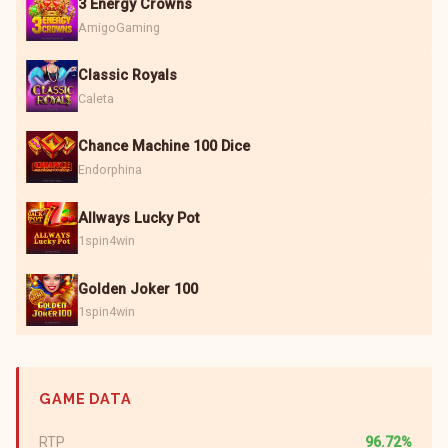
3 Energy Crowns
AmigoGaming
Classic Royals
Caleta
Chance Machine 100 Dice
Endorphina
Allways Lucky Pot
1spin4win
Golden Joker 100
1spin4win
GAME DATA
RTP
96.72%