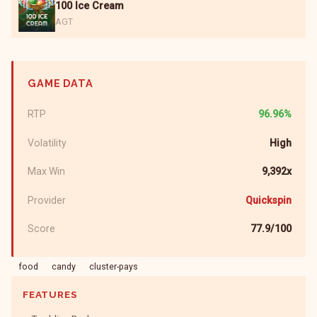
100 Ice Cream
AGT
GAME DATA
RTP
96.96%
Volatility
High
Max Win
9,392x
Provider
Quickspin
Score
77.9/100
food
candy
cluster-pays
FEATURES