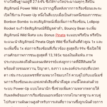
รางวัลพื้นฐานอยู่ที่ 27.64% ซึ่งให้รางวัลประมาณทุกๆ สี่สปิน
สัญลักษณ์ Power Wild จะปรากฏขึ้นหลังจากการเรียงซ้อนและจะ
เปิดใช้งาน Power-Up หนึ่งในสี่แบบเมื่อเป็นส่วนหนึ่งของการชนะ:
Bonbon Bombs จะลบสัญลักษณ์เพื่อเพิ่มการเรียงซ้อน, Lollipop
Rocket จะกำจัดสัญลักษณ์ที่มีมูลค่าต่ำ, Bouncy Bean จะเพิ่ม
สัญลักษณ์ Wild พิเศษ และ Bonus
Pinata
จะมอบฟรีสปิน ฟรีสปิน
จะแนะนำสัญลักษณ์ Pinata Glyph Wild ซึ่งเริ่มต้นที่ตัวคูณ 1x และ
จะเพิ่มขึ้น 1x ต่อการเรียงซ้อนที่เกี่ยวข้อง สูงสุดถึง 99x ซึ่งเปิดใช้
งานศักยภาพการชนะสูงสุดที่ 13,185x ของเงินเดิมพัน ภาพ
ประกอบแสดงถึงดินแดนมหัศจรรย์แห่งลูกกวาดที่มีสีสันสดใส
พร้อมด้วยขนมหวาน, ปิญาตา, ธงราว และองค์ประกอบที่แปลก
ตา เช่น กระบองเพชรที่สวมหมวกโซมเบรโร่ ควบคู่ไปกับแอนิเมชั่
นการเรียงซ้อนและเอฟเฟกต์เสียงที่น่าดึงดูด เกมนี้โดดเด่นด้วย
ระบบ Power-Up แบบไดนามิก ซึ่งช่วยเพิ่มความหลากหลายให้
กับผลลัพธ์ของการเรียงซ้อนนอกเหนือจากกลไกมาตรฐาน ควบคู่
ไปกับความผันผวนสูงสำหรับการเล่นที่ยาวนานซึ่งถูกเน้นด้วยการ