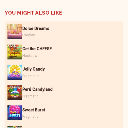
YOU MIGHT ALSO LIKE
Dolce Dreams
Evoplay
Get the CHEESE
Hacksaw
Jelly Candy
Pragmatic
Perú Candyland
Pragmatic
Sweet Burst
Pragmatic