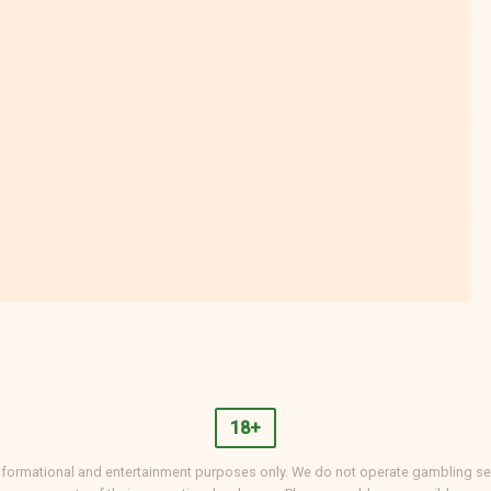
18+
informational and entertainment purposes only. We do not operate gambling se