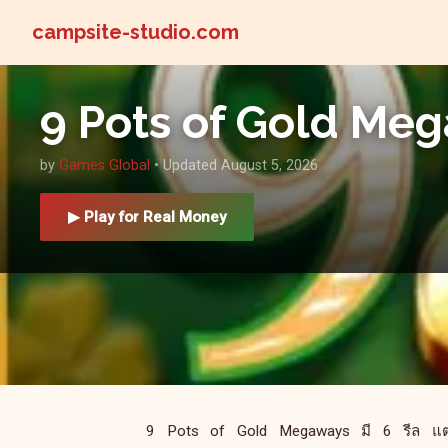
campsite-studio.com
9 Pots of Gold Me
by
Games Global
• Updated August 5, 2026
▶ Play for Real Money
9 Pots of Gold Megaways มี 6 รีล แต่ล
อีก 4 ครั้ง สัญลักษณ์ Stacked wild mushr