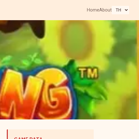
Home
About