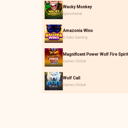
Wacky Monkey
Spinomenal
Amazonia Wins
3 Oaks Gaming
Magnificent Power Wolf Fire Spiri
Games Global
Wolf Call
Games Global