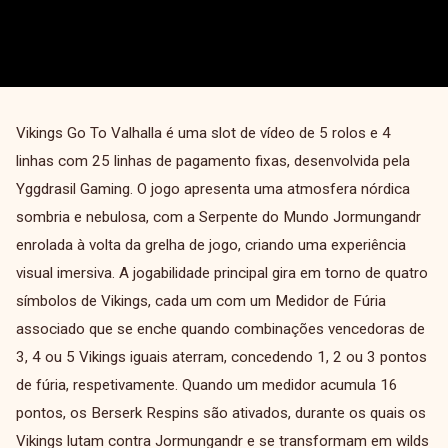
Vikings Go To Valhalla é uma slot de vídeo de 5 rolos e 4
linhas com 25 linhas de pagamento fixas, desenvolvida pela
Yggdrasil Gaming. O jogo apresenta uma atmosfera nórdica
sombria e nebulosa, com a Serpente do Mundo Jormungandr
enrolada à volta da grelha de jogo, criando uma experiência
visual imersiva. A jogabilidade principal gira em torno de quatro
símbolos de Vikings, cada um com um Medidor de Fúria
associado que se enche quando combinações vencedoras de
3, 4 ou 5 Vikings iguais aterram, concedendo 1, 2 ou 3 pontos
de fúria, respetivamente. Quando um medidor acumula 16
pontos, os Berserk Respins são ativados, durante os quais os
Vikings lutam contra Jormungandr e se transformam em wilds