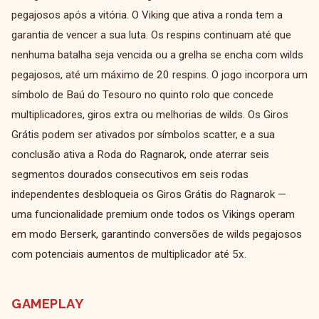
pegajosos após a vitória. O Viking que ativa a ronda tem a
garantia de vencer a sua luta. Os respins continuam até que
nenhuma batalha seja vencida ou a grelha se encha com wilds
pegajosos, até um máximo de 20 respins. O jogo incorpora um
símbolo de Baú do Tesouro no quinto rolo que concede
multiplicadores, giros extra ou melhorias de wilds. Os Giros
Grátis podem ser ativados por símbolos scatter, e a sua
conclusão ativa a Roda do Ragnarok, onde aterrar seis
segmentos dourados consecutivos em seis rodas
independentes desbloqueia os Giros Grátis do Ragnarok —
uma funcionalidade premium onde todos os Vikings operam
em modo Berserk, garantindo conversões de wilds pegajosos
com potenciais aumentos de multiplicador até 5x.
GAMEPLAY