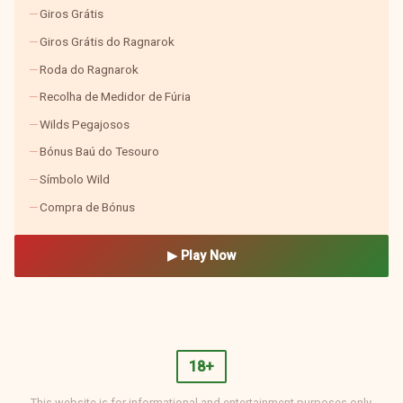
Giros Grátis
Giros Grátis do Ragnarok
Roda do Ragnarok
Recolha de Medidor de Fúria
Wilds Pegajosos
Bónus Baú do Tesouro
Símbolo Wild
Compra de Bónus
▶ Play Now
18+
This website is for informational and entertainment purposes only.