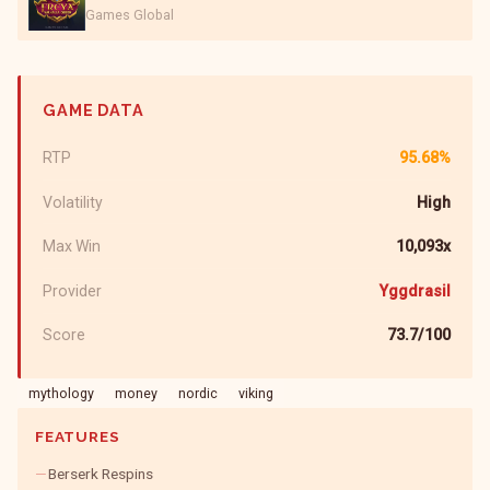
Games Global
GAME DATA
RTP
95.68%
Volatility
High
Max Win
10,093x
Provider
Yggdrasil
Score
73.7/100
mythology
money
nordic
viking
FEATURES
Berserk Respins