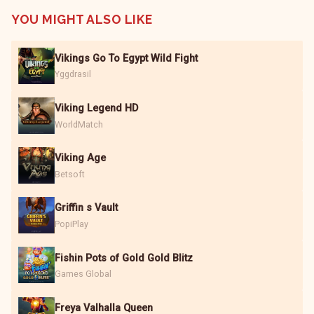
YOU MIGHT ALSO LIKE
Vikings Go To Egypt Wild Fight
Yggdrasil
Viking Legend HD
WorldMatch
Viking Age
Betsoft
Griffin s Vault
PopiPlay
Fishin Pots of Gold Gold Blitz
Games Global
Freya Valhalla Queen