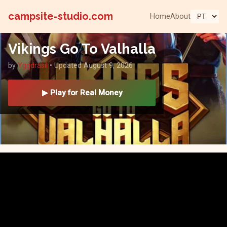
campsite-studio.com
Home
About
Vikings Go To Valhalla
by
Yggdrasil
• Updated August 9, 2026
▶ Play for Real Money