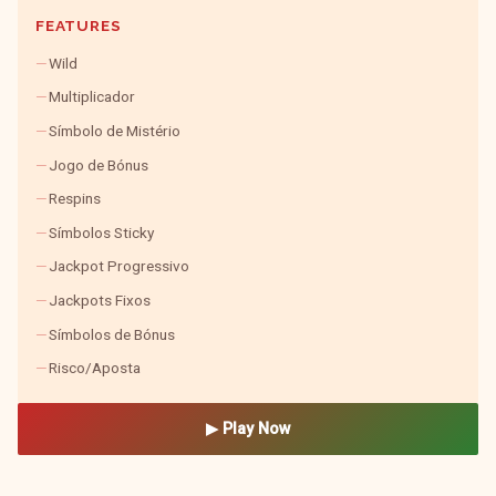
FEATURES
Wild
Multiplicador
Símbolo de Mistério
Jogo de Bónus
Respins
Símbolos Sticky
Jackpot Progressivo
Jackpots Fixos
Símbolos de Bónus
Risco/Aposta
▶ Play Now