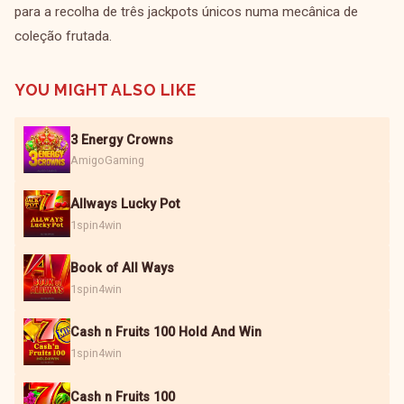
para a recolha de três jackpots únicos numa mecânica de
coleção frutada.
YOU MIGHT ALSO LIKE
3 Energy Crowns
AmigoGaming
Allways Lucky Pot
1spin4win
Book of All Ways
1spin4win
Cash n Fruits 100 Hold And Win
1spin4win
Cash n Fruits 100