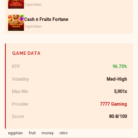
1spin4win
Cash n Fruits Fortune
1spin4win
GAME DATA
RTP
96.73%
Volatility
Med-High
Max Win
5,901x
Provider
7777 Gaming
Score
80.8/100
egyptian
fruit
money
retro