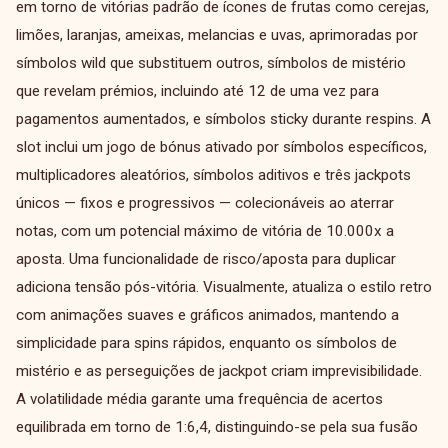
em torno de vitórias padrão de ícones de frutas como cerejas,
limões, laranjas, ameixas, melancias e uvas, aprimoradas por
símbolos wild que substituem outros, símbolos de mistério
que revelam prémios, incluindo até 12 de uma vez para
pagamentos aumentados, e símbolos sticky durante respins. A
slot inclui um jogo de bónus ativado por símbolos específicos,
multiplicadores aleatórios, símbolos aditivos e três jackpots
únicos — fixos e progressivos — colecionáveis ao aterrar
notas, com um potencial máximo de vitória de 10.000x a
aposta. Uma funcionalidade de risco/aposta para duplicar
adiciona tensão pós-vitória. Visualmente, atualiza o estilo retro
com animações suaves e gráficos animados, mantendo a
simplicidade para spins rápidos, enquanto os símbolos de
mistério e as perseguições de jackpot criam imprevisibilidade.
A volatilidade média garante uma frequência de acertos
equilibrada em torno de 1:6,4, distinguindo-se pela sua fusão