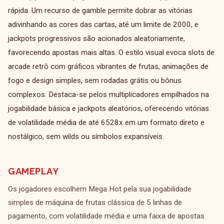
rápida. Um recurso de gamble permite dobrar as vitórias
adivinhando as cores das cartas, até um limite de 2000, e
jackpots progressivos são acionados aleatoriamente,
favorecendo apostas mais altas. O estilo visual evoca slots de
arcade retrô com gráficos vibrantes de frutas, animações de
fogo e design simples, sem rodadas grátis ou bônus
complexos. Destaca-se pelos multiplicadores empilhados na
jogabilidade básica e jackpots aleatórios, oferecendo vitórias
de volatilidade média de até 6528x em um formato direto e
nostálgico, sem wilds ou símbolos expansíveis.
GAMEPLAY
Os jogadores escolhem Mega Hot pela sua jogabilidade
simples de máquina de frutas clássica de 5 linhas de
pagamento, com volatilidade média e uma faixa de apostas