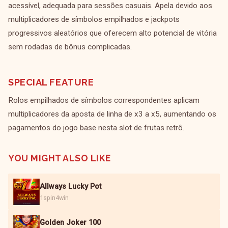
acessível, adequada para sessões casuais. Apela devido aos
multiplicadores de símbolos empilhados e jackpots
progressivos aleatórios que oferecem alto potencial de vitória
sem rodadas de bônus complicadas.
SPECIAL FEATURE
Rolos empilhados de símbolos correspondentes aplicam
multiplicadores da aposta de linha de x3 a x5, aumentando os
pagamentos do jogo base nesta slot de frutas retrô.
YOU MIGHT ALSO LIKE
Allways Lucky Pot
1spin4win
Golden Joker 100