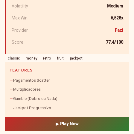
Volatility
Medium
Max Win
6,528x
Provider
Fazi
Score
77.4/100
classic
money
retro
fruit
jackpot
FEATURES
Pagamentos Scatter
Multiplicadores
Gamble (Dobro ou Nada)
Jackpot Progressivo
▶ Play Now