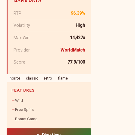
GAME DATA
RTP
96.39%
Volatility
High
Max Win
14,427x
Provider
WorldMatch
Score
77.9/100
horror
classic
retro
flame
FEATURES
Wild
Free Spins
Bonus Game