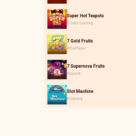
Super Hot Teapots
3 Oaks Gaming
7 Gold Fruits
4ThePlayer
7 Supernova Fruits
Apparat
Slot Machine
BGaming