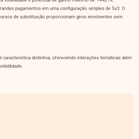
randes pagamentos em uma configuração simples de 5x3. O
cursos de substituição proporcionam giros envolventes sem
característica distintiva, oferecendo interações temáticas além
olatilidade.