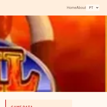
Home
About