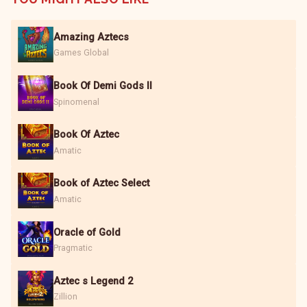
Amazing Aztecs
Games Global
Book Of Demi Gods II
Spinomenal
Book Of Aztec
Amatic
Book of Aztec Select
Amatic
Oracle of Gold
Pragmatic
Aztec s Legend 2
Zillion