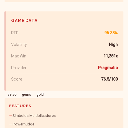
GAME DATA
RTP
96.33%
Volatility
High
Max Win
11,281x
Provider
Pragmatic
Score
76.5/100
aztec
gems
gold
FEATURES
Símbolos Multiplicadores
Powernudge