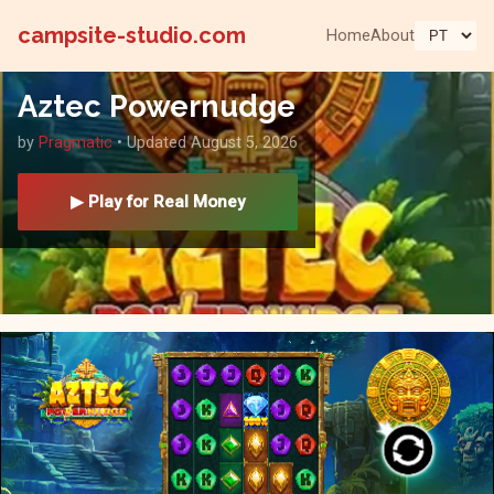
campsite-studio.com
Home
About
Aztec Powernudge
by
Pragmatic
• Updated August 5, 2026
▶ Play for Real Money