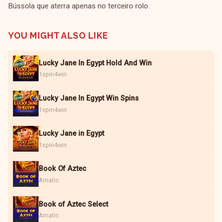
Bússola que aterra apenas no terceiro rolo.
YOU MIGHT ALSO LIKE
Lucky Jane In Egypt Hold And Win
1spin4win
Lucky Jane In Egypt Win Spins
1spin4win
Lucky Jane in Egypt
1spin4win
Book Of Aztec
Amatic
Book of Aztec Select
Amatic