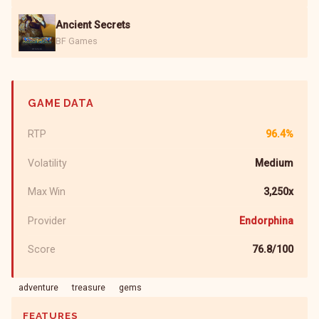
Ancient Secrets
BF Games
GAME DATA
RTP
96.4%
Volatility
Medium
Max Win
3,250x
Provider
Endorphina
Score
76.8/100
adventure
treasure
gems
FEATURES