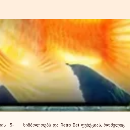
რის 5-
ომელიც