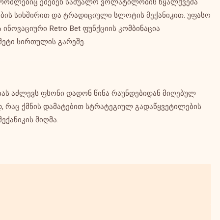
ბს, რომლებიც ეძებენ საშუალო ვოლატილობის წყალქვეშა
ბის სიხშირით და ტრადიციული სლოტის მექანიკით. უფასო
ნოვაციური Retro Bet ფუნქციის კომბინაცია
მეტი სირთულის გარეშე.
ებას აძლევს ფსონი დადონ წინა რაუნდებიდან მიღებულ
, რაც ქმნის დამატებით სტრატეგიულ გადაწყვეტილების
ექანიკის მიღმა.