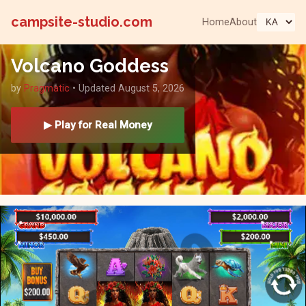
campsite-studio.com
Home
About
Volcano Goddess
by
Pragmatic
• Updated August 5, 2026
▶ Play for Real Money