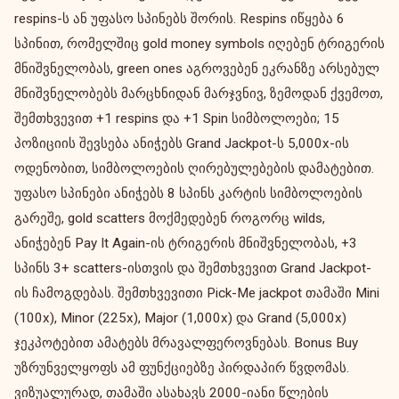
respins-ს ან უფასო სპინებს შორის. Respins იწყება 6
სპინით, რომელშიც gold money symbols იღებენ ტრიგერის
მნიშვნელობას, green ones აგროვებენ ეკრანზე არსებულ
მნიშვნელობებს მარცხნიდან მარჯვნივ, ზემოდან ქვემოთ,
შემთხვევით +1 respins და +1 Spin სიმბოლოები; 15
პოზიციის შევსება ანიჭებს Grand Jackpot-ს 5,000x-ის
ოდენობით, სიმბოლოების ღირებულებების დამატებით.
უფასო სპინები ანიჭებს 8 სპინს კარტის სიმბოლოების
გარეშე, gold scatters მოქმედებენ როგორც wilds,
ანიჭებენ Pay It Again-ის ტრიგერის მნიშვნელობას, +3
სპინს 3+ scatters-ისთვის და შემთხვევით Grand Jackpot-
ის ჩამოგდებას. შემთხვევითი Pick-Me jackpot თამაში Mini
(100x), Minor (225x), Major (1,000x) და Grand (5,000x)
ჯეკპოტებით ამატებს მრავალფეროვნებას. Bonus Buy
უზრუნველყოფს ამ ფუნქციებზე პირდაპირ წვდომას.
ვიზუალურად, თამაში ასახავს 2000-იანი წლების