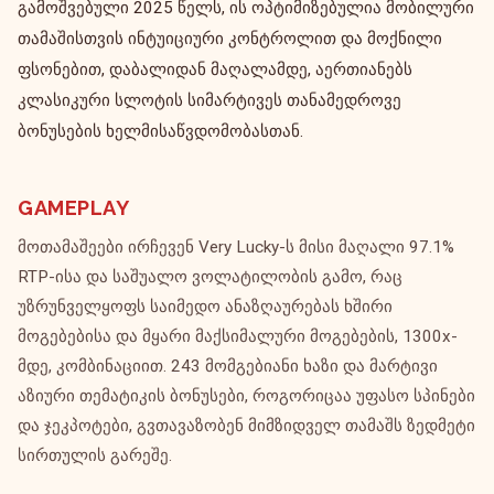
გამოშვებული 2025 წელს, ის ოპტიმიზებულია მობილური
თამაშისთვის ინტუიციური კონტროლით და მოქნილი
ფსონებით, დაბალიდან მაღალამდე, აერთიანებს
კლასიკური სლოტის სიმარტივეს თანამედროვე
ბონუსების ხელმისაწვდომობასთან.
GAMEPLAY
მოთამაშეები ირჩევენ Very Lucky-ს მისი მაღალი 97.1%
RTP-ისა და საშუალო ვოლატილობის გამო, რაც
უზრუნველყოფს საიმედო ანაზღაურებას ხშირი
მოგებებისა და მყარი მაქსიმალური მოგებების, 1300x-
მდე, კომბინაციით. 243 მომგებიანი ხაზი და მარტივი
აზიური თემატიკის ბონუსები, როგორიცაა უფასო სპინები
და ჯეკპოტები, გვთავაზობენ მიმზიდველ თამაშს ზედმეტი
სირთულის გარეშე.