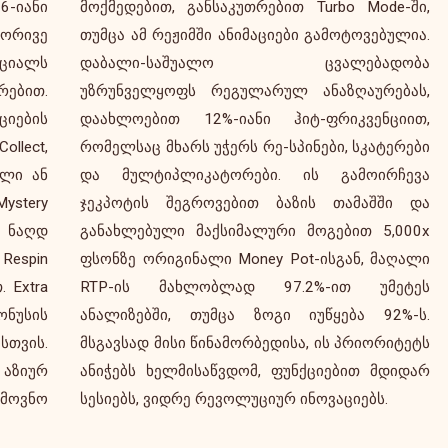
-იანი
de-ში,
ორივე
ბულია.
ნციალს
დობა
რებით.
ებას,
ციების
ციით,
llect,
ტერები
ული ან
რჩევა
stery
ში და
 ნაღდ
5,000x
Respin
მაღალი
 Extra
მეტეს
ონუსის
92%-ს.
თვის.
რიტეტს
აზიურ
მდიდარ
ამოვნო
სესიებს, ვიდრე რევოლუციურ ინოვაციებს.