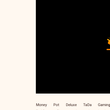
Money Pot Deluxe TaDa Gaming-
ხმოვანი ეფექტებით და სწრაფი ტ