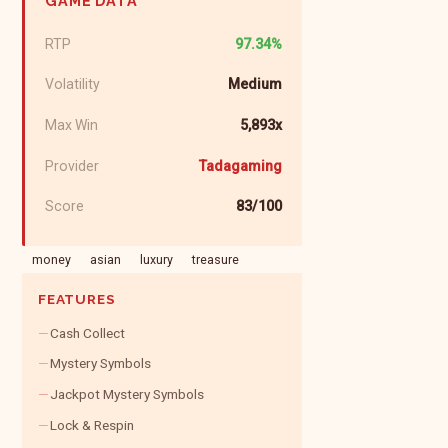
GAME DATA
RTP
97.34%
Volatility
Medium
Max Win
5,893x
Provider
Tadagaming
Score
83/100
money
asian
luxury
treasure
FEATURES
Cash Collect
Mystery Symbols
Jackpot Mystery Symbols
Lock & Respin