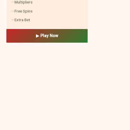
Multipliers
Free Spins
Extra Bet
▶ Play Now