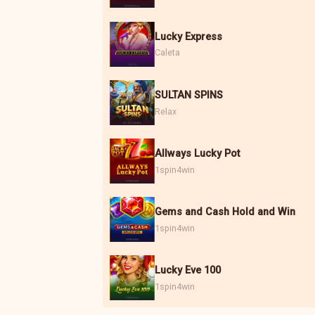
Lucky Express
Caleta
SULTAN SPINS
Relax
Allways Lucky Pot
1spin4win
Gems and Cash Hold and Win
1spin4win
Lucky Eve 100
1spin4win