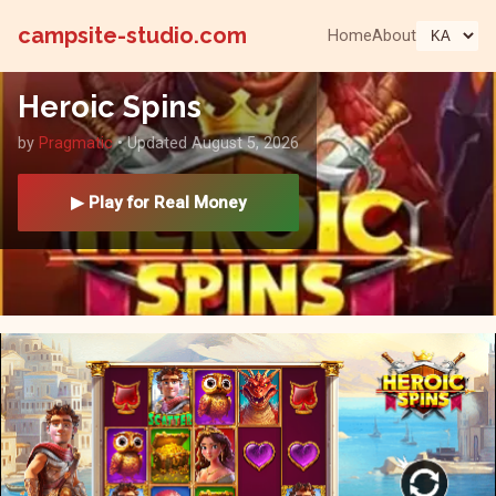
campsite-studio.com
Home
About
Heroic Spins
by
Pragmatic
• Updated August 5, 2026
▶ Play for Real Money