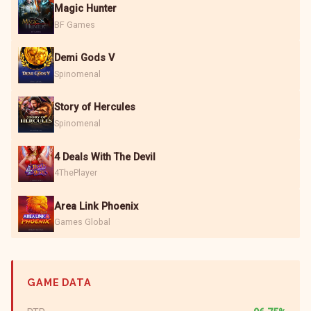
Magic Hunter
BF Games
Demi Gods V
Spinomenal
Story of Hercules
Spinomenal
4 Deals With The Devil
4ThePlayer
Area Link Phoenix
Games Global
GAME DATA