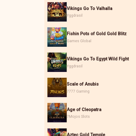
Vikings Go To Valhalla
Yggdrasil
Fishin Pots of Gold Gold Blitz
Games Global
Vikings Go To Egypt Wild Fight
Yggdrasil
Scale of Anubis
7777 Gaming
Age of Cleopatra
7Mojos Slots
Aztec Gold Temple