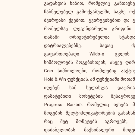
გადახდის ხაზით, რომელიც განთავს
ვიზუალური სტილი მოიცავს HD გრა
ჩაბნელებულ გამოქვაბულში, სავსე ო
ჩაძირული, ბნელი გამოქვაბ
ძვირფასი ქვებით, გვირგვინებით და გ
ატმოსფეროთი, მბზინავი საგანძურ
რომელსაც ლეგენდარული გრიფინი ი
გრიფინის ავსებადი არსებობით, შეხა
თამაში ორიენტირებულია სტანდ
მაღალი ზემოქმედების ხმოვანი ეფექ
დატრიალებებზე, სადაც ძლ
რომლებიც დამახასიათებელია Popip
გაფართოებადი Wilds-ი ცვლის
მობილურზე ოპტიმიზირე
სიმბოლოებს მოგებისთვის, ასევე ღი
პროდუქციისთვის. ის გამოირჩევა, 
Coin სიმბოლოები, რომლებიც ააქტი
სტუდიის პირველი ორიგინალური ტ
Hold & Win ფუნქციას. ამ ფუნქციაში მოთა
ახალი მიდგომით, რომელიც ხაზს უ
იღებენ სამ ხელახლა დატრია
ინოვაციურ რისკ-ჯილდოს მექა
დამატებითი მონეტების შესაგროვე
მითოლოგიით შთაგონებულ საგან
Progress Bar-ით, რომელიც ივსება 
ნადირობაში, თუმცა საშუალო-მ
მოგების მულტიპლიკატორების გასახს
ცვალებადობით, რომელიც უპირატე
რაც მეტ მონეტებს აგროვებს, 
ანიჭებს მომთმენ თამაშს ხშირი მცირე მ
დაძაბულობას მაქსიმალური მოგები