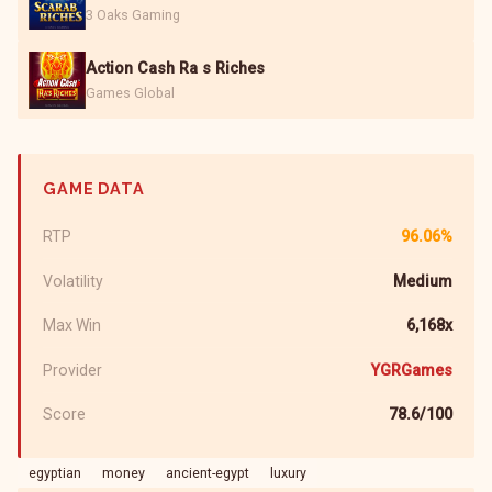
3 Oaks Gaming
Action Cash Ra s Riches
Games Global
GAME DATA
RTP
96.06%
Volatility
Medium
Max Win
6,168x
Provider
YGRGames
Score
78.6/100
egyptian
money
ancient-egypt
luxury