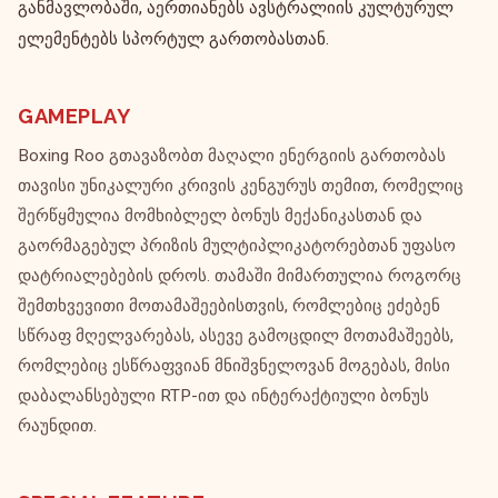
განმავლობაში, აერთიანებს ავსტრალიის კულტურულ
ელემენტებს სპორტულ გართობასთან.
GAMEPLAY
Boxing Roo გთავაზობთ მაღალი ენერგიის გართობას
თავისი უნიკალური კრივის კენგურუს თემით, რომელიც
შერწყმულია მომხიბლელ ბონუს მექანიკასთან და
გაორმაგებულ პრიზის მულტიპლიკატორებთან უფასო
დატრიალებების დროს. თამაში მიმართულია როგორც
შემთხვევითი მოთამაშეებისთვის, რომლებიც ეძებენ
სწრაფ მღელვარებას, ასევე გამოცდილ მოთამაშეებს,
რომლებიც ესწრაფვიან მნიშვნელოვან მოგებას, მისი
დაბალანსებული RTP-ით და ინტერაქტიული ბონუს
რაუნდით.