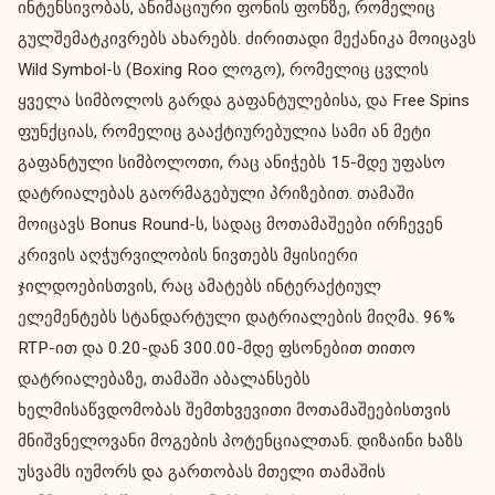
ინტენსივობას, ანიმაციური ფონის ფონზე, რომელიც
გულშემატკივრებს ახარებს. ძირითადი მექანიკა მოიცავს
Wild Symbol-ს (Boxing Roo ლოგო), რომელიც ცვლის
ყველა სიმბოლოს გარდა გაფანტულებისა, და Free Spins
ფუნქციას, რომელიც გააქტიურებულია სამი ან მეტი
გაფანტული სიმბოლოთი, რაც ანიჭებს 15-მდე უფასო
დატრიალებას გაორმაგებული პრიზებით. თამაში
მოიცავს Bonus Round-ს, სადაც მოთამაშეები ირჩევენ
კრივის აღჭურვილობის ნივთებს მყისიერი
ჯილდოებისთვის, რაც ამატებს ინტერაქტიულ
ელემენტებს სტანდარტული დატრიალების მიღმა. 96%
RTP-ით და 0.20-დან 300.00-მდე ფსონებით თითო
დატრიალებაზე, თამაში აბალანსებს
ხელმისაწვდომობას შემთხვევითი მოთამაშეებისთვის
მნიშვნელოვანი მოგების პოტენციალთან. დიზაინი ხაზს
უსვამს იუმორს და გართობას მთელი თამაშის