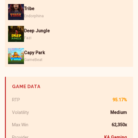
Tribe
Endorphina
Deep Jungle
Fazi
Capy Park
GameBeat
GAME DATA
RTP
95.17%
Volatility
Medium
Max Win
62,350x
Provider
KA Gaming