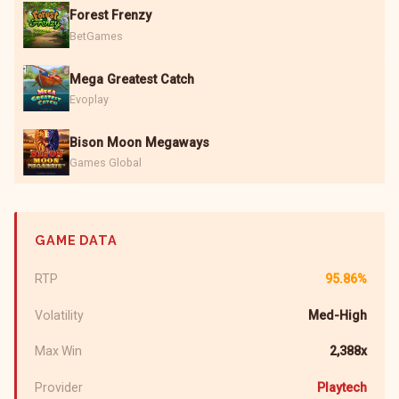
Forest Frenzy
BetGames
Mega Greatest Catch
Evoplay
Bison Moon Megaways
Games Global
GAME DATA
RTP
95.86%
Volatility
Med-High
Max Win
2,388x
Provider
Playtech