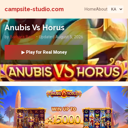
campsite-studio.com
Home
About
Anubis Vs Horus
by
Barbara Bang
• Updated August 5, 2026
▶ Play for Real Money