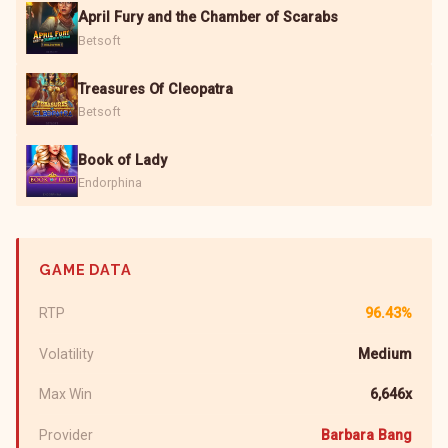
April Fury and the Chamber of Scarabs
Betsoft
Treasures Of Cleopatra
Betsoft
Book of Lady
Endorphina
GAME DATA
RTP
96.43%
Volatility
Medium
Max Win
6,646x
Provider
Barbara Bang