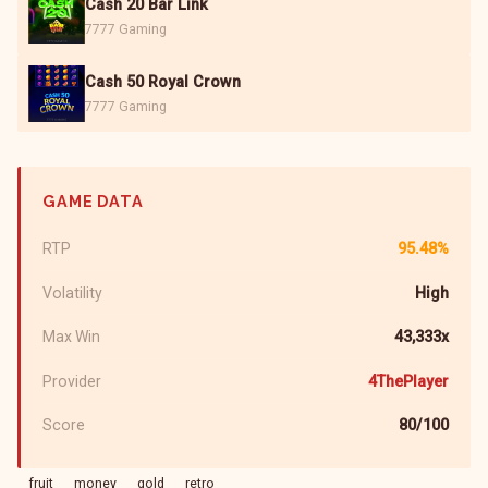
Cash 20 Bar Link
7777 Gaming
Cash 50 Royal Crown
7777 Gaming
GAME DATA
RTP
95.48%
Volatility
High
Max Win
43,333x
Provider
4ThePlayer
Score
80/100
fruit
money
gold
retro