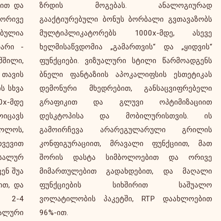
ბით და
ურად
რივე
ვაზობს
ბულია
ასევე
არი -
იდვის“
მშილი,
ადგენს
 თავის
ეტიკას
ს სხვა
ებელი
x-მდე
აციით
იცავს
ს. ის
ოლოს,
რილის
ვევით
, მათ
სალურ
ორივე
ენ შუა
აღალი
ით, და
უალო
ს 2-4
ოებით
სალური
96%-ით.