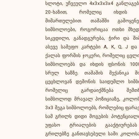
სლოტი, უჩვეულო 4x3x3x3x4 განლაგე
ზრდის მოგებას. ანალოგი
20-ხაზით, რომელიც იხდის ო
გააქტიურებული ბონუს ბორბალი გვთა
მიმართულებით. თამაშში გამოყენე
მულტიპლიკატორებს 1000x-მდე, 
სიმბოლოები, როგორიცაა ოთხი მხედ
ხელმისაწვდომია „გამართვის“ და „ყ
სიკვდილი, განადგურება, ჭირი და ში
ფუნქციები. ვიზუალური სტილი წარმო
ასევე სამეფო კარტები A, K, Q, J და
ბნელი ფანტაზიის აპოკალიფსის ესთ
ქალას ფორმის ჯოკერი, რომელიც ცვლი
დემონური მხედრებით, განსაცვიფრ
სიმბოლოებს და იხდის ფსონის 1000
გრაფიკით და გლუვი ოპტიმიზ
სრულ ხაზზე. თამაშის მექანიკა მო
დესკტოპისა და მობილურისთვი
ცეცხლოვან დემონის საიდუმლო სიმბ
გამოირჩევა არარეგულარული გ
რომელიც გარდაიქმნება შემთხ
კონფიგურაციით, მრავალი ფუნქციით
სიმბოლოდ მრავალ პოზიციაზე, კოლო
შორის დასტა სიმბოლოებით და 
3x3 მეგა სიმბოლოებს, რომლებიც ფარავ
მიმართულებით გადახდებით, და მ
სამ გრილს დიდი მოგების პოტენციალ
ფუნქციების სიხშირით საშ
უფასო ტრიალების გააქტიურება
ვოლატილობის პაკეტში, RTP დაახლ
გრილებზე განთავსებული სამი კოლო