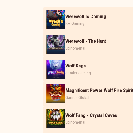
Werewolf Is Coming
KA Gaming
Werewolf - The Hunt
Spinomenal
Wolf Saga
3 Oaks Gaming
Magnificent Power Wolf Fire Spiri
Games Global
Wolf Fang - Crystal Caves
Spinomenal