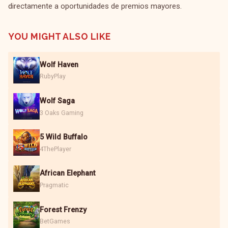
directamente a oportunidades de premios mayores.
YOU MIGHT ALSO LIKE
Wolf Haven
RubyPlay
Wolf Saga
3 Oaks Gaming
5 Wild Buffalo
4ThePlayer
African Elephant
Pragmatic
Forest Frenzy
BetGames