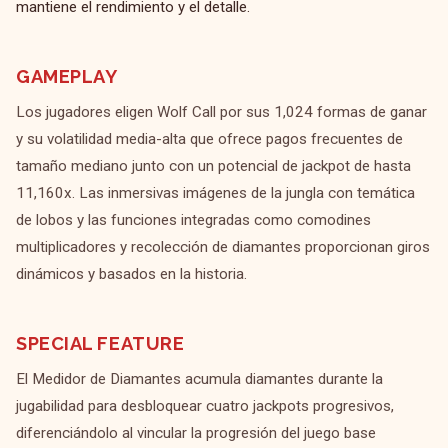
mantiene el rendimiento y el detalle.
GAMEPLAY
Los jugadores eligen Wolf Call por sus 1,024 formas de ganar
y su volatilidad media-alta que ofrece pagos frecuentes de
tamaño mediano junto con un potencial de jackpot de hasta
11,160x. Las inmersivas imágenes de la jungla con temática
de lobos y las funciones integradas como comodines
multiplicadores y recolección de diamantes proporcionan giros
dinámicos y basados en la historia.
SPECIAL FEATURE
El Medidor de Diamantes acumula diamantes durante la
jugabilidad para desbloquear cuatro jackpots progresivos,
diferenciándolo al vincular la progresión del juego base