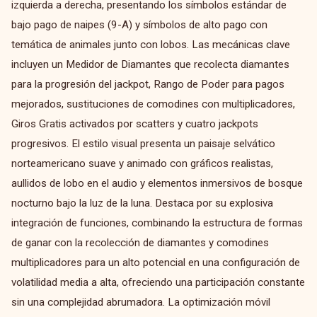
izquierda a derecha, presentando los símbolos estándar de
bajo pago de naipes (9-A) y símbolos de alto pago con
temática de animales junto con lobos. Las mecánicas clave
incluyen un Medidor de Diamantes que recolecta diamantes
para la progresión del jackpot, Rango de Poder para pagos
mejorados, sustituciones de comodines con multiplicadores,
Giros Gratis activados por scatters y cuatro jackpots
progresivos. El estilo visual presenta un paisaje selvático
norteamericano suave y animado con gráficos realistas,
aullidos de lobo en el audio y elementos inmersivos de bosque
nocturno bajo la luz de la luna. Destaca por su explosiva
integración de funciones, combinando la estructura de formas
de ganar con la recolección de diamantes y comodines
multiplicadores para un alto potencial en una configuración de
volatilidad media a alta, ofreciendo una participación constante
sin una complejidad abrumadora. La optimización móvil