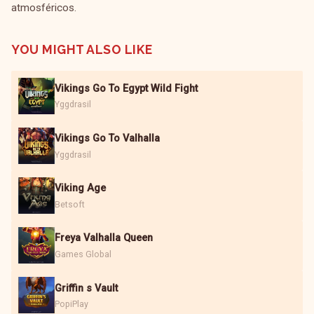
atmosféricos.
YOU MIGHT ALSO LIKE
Vikings Go To Egypt Wild Fight
Yggdrasil
Vikings Go To Valhalla
Yggdrasil
Viking Age
Betsoft
Freya Valhalla Queen
Games Global
Griffin s Vault
PopiPlay