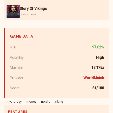
Story Of Vikings
Spinomenal
GAME DATA
RTP
97.02%
Volatility
High
Max Win
17,175x
Provider
WorldMatch
Score
81/100
mythology
money
nordic
viking
FEATURES