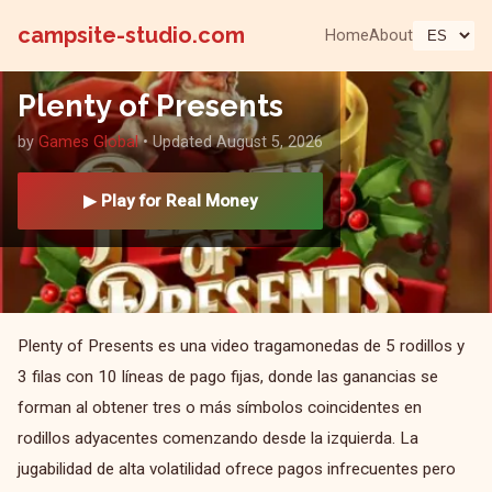
campsite-studio.com
Home
About
Plenty of Presents
by
Games Global
• Updated August 5, 2026
▶ Play for Real Money
Plenty of Presents es una video tragamonedas de 5 rodillos y
3 filas con 10 líneas de pago fijas, donde las ganancias se
forman al obtener tres o más símbolos coincidentes en
rodillos adyacentes comenzando desde la izquierda. La
jugabilidad de alta volatilidad ofrece pagos infrecuentes pero