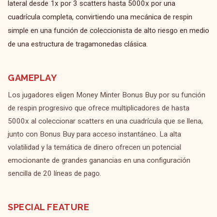
lateral desde 1x por 3 scatters hasta 5000x por una
cuadrícula completa, convirtiendo una mecánica de respin
simple en una función de coleccionista de alto riesgo en medio
de una estructura de tragamonedas clásica.
GAMEPLAY
Los jugadores eligen Money Minter Bonus Buy por su función
de respin progresivo que ofrece multiplicadores de hasta
5000x al coleccionar scatters en una cuadrícula que se llena,
junto con Bonus Buy para acceso instantáneo. La alta
volatilidad y la temática de dinero ofrecen un potencial
emocionante de grandes ganancias en una configuración
sencilla de 20 líneas de pago.
SPECIAL FEATURE