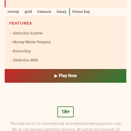
money
gold
treasure
luxury
bonus buy
FEATURES
Símbolos Scatter
Money Minter Respins
Bonus Buy
Símbolos Wild
▶ Play Now
18+
This website is for informational and entertainment purposes only.
We do not operate gambling services. All games are property of