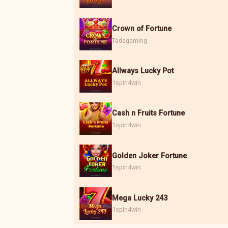
Crown of Fortune
Tadagaming
Allways Lucky Pot
1spin4win
Cash n Fruits Fortune
1spin4win
Golden Joker Fortune
1spin4win
Mega Lucky 243
1spin4win