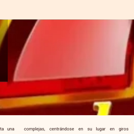
nta una
 giros