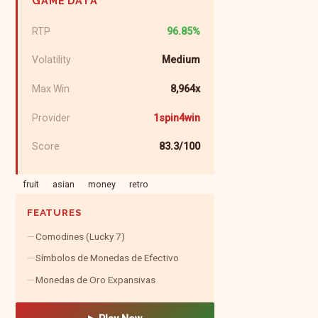
GAME DATA
RTP
96.85%
Volatility
Medium
Max Win
8,964x
Provider
1spin4win
Score
83.3/100
fruit
asian
money
retro
FEATURES
Comodines (Lucky 7)
Símbolos de Monedas de Efectivo
Monedas de Oro Expansivas