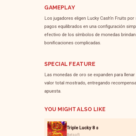
GAMEPLAY
Los jugadores eligen Lucky Cash'n Fruits por 
pagos equilibrados en una configuración sim
efectivo de los símbolos de monedas brindan 
bonificaciones complicadas.
SPECIAL FEATURE
Las monedas de oro se expanden para llenar
valor total mostrado, entregando recompensas
apuesta.
YOU MIGHT ALSO LIKE
Triple Lucky 8 s
Betsoft