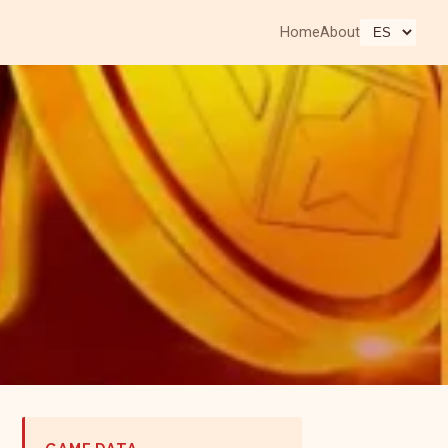
Home
About