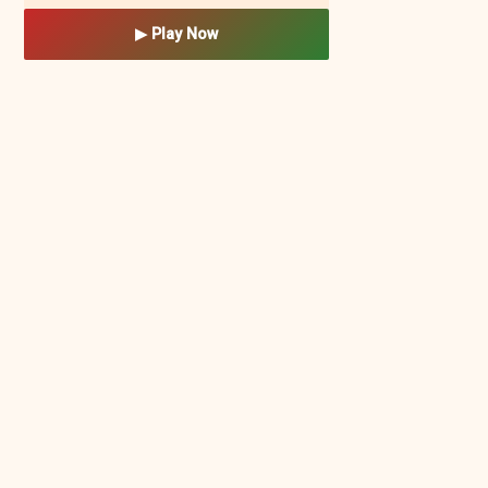
▶ Play Now