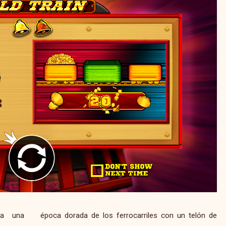
ta una
elón de