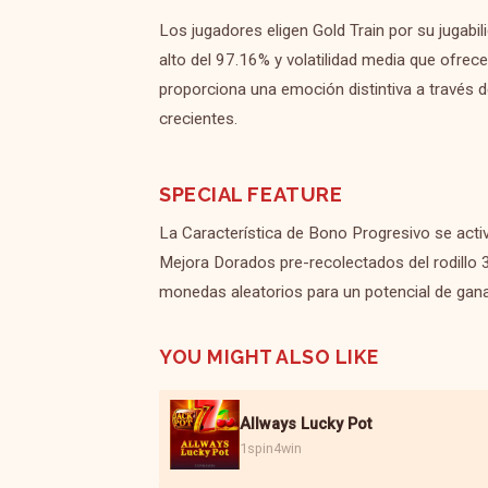
Los jugadores eligen Gold Train por su jugabil
alto del 97.16% y volatilidad media que ofrec
proporciona una emoción distintiva a través
crecientes.
SPECIAL FEATURE
La Característica de Bono Progresivo se acti
Mejora Dorados pre-recolectados del rodillo 
monedas aleatorios para un potencial de gan
YOU MIGHT ALSO LIKE
Allways Lucky Pot
1spin4win