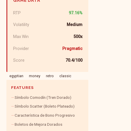
GAME DATA
RTP
97.16%
Volatility
Medium
Max Win
500x
Provider
Pragmatic
Score
70.4/100
egyptian
money
retro
classic
FEATURES
Símbolo Comodín (Tren Dorado)
Símbolo Scatter (Boleto Plateado)
Característica de Bono Progresivo
Boletos de Mejora Dorados