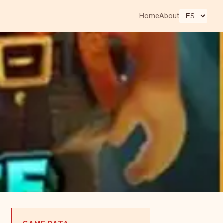
Home
About