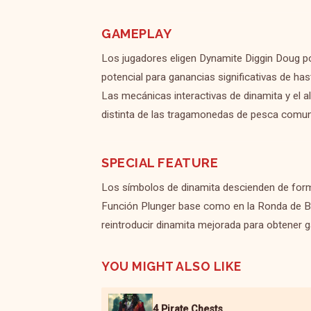
GAMEPLAY
Los jugadores eligen Dynamite Diggin Doug po
potencial para ganancias significativas de ha
Las mecánicas interactivas de dinamita y el 
distinta de las tragamonedas de pesca comu
SPECIAL FEATURE
Los símbolos de dinamita descienden de forma
Función Plunger base como en la Ronda de Bo
reintroducir dinamita mejorada para obtener 
YOU MIGHT ALSO LIKE
4 Pirate Chests