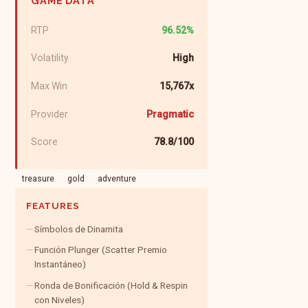
GAME DATA
RTP
96.52%
Volatility
High
Max Win
15,767x
Provider
Pragmatic
Score
78.8/100
treasure
gold
adventure
FEATURES
Símbolos de Dinamita
Función Plunger (Scatter Premio
Instantáneo)
Ronda de Bonificación (Hold & Respin
con Niveles)