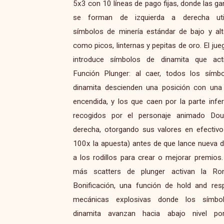
5x3 con 10 líneas de pago fijas, donde las g
altos y aplicando un multiplicador total de h
se forman de izquierda a derecha util
la ronda progresa a través de niveles de 
símbolos de minería estándar de bajo y al
crecientes hasta que no cae nueva dinamita. E
como picos, linternas y pepitas de oro. El ju
visual representa un telón de fondo d
introduce símbolos de dinamita que act
tenuemente iluminada con un alegr
Función Plunger: al caer, todos los símb
caricaturesco y un contador de dinami
dinamita descienden una posición con un
izquierda, acompañado de música alegr
encendida, y los que caen por la parte infer
discordante. Las apuestas varían de 0.10 a 
recogidos por el personaje animado Do
giro, con Ante Bet aumentando las apuesta
derecha, otorgando sus valores en efectivo
50% para mejores oportunidades de bonific
100x la apuesta) antes de que lance nueva d
Bonus Buy a 100x la apuesta. Se distingue
a los rodillos para crear o mejorar premios.
temas de pesca típicos de Reel Kingdom al 
más scatters de plunger activan la Ro
un motivo de minería con progresión interac
Bonificación, una función de hold and res
dinamita, aunque la falta de comodines o giro
mecánicas explosivas donde los símbo
dinamita avanzan hacia abajo nivel por