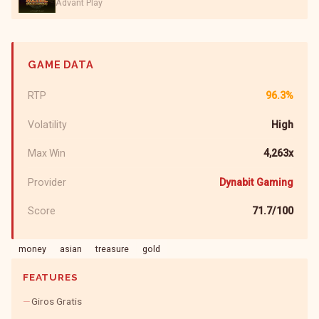
Advant Play
GAME DATA
RTP
96.3%
Volatility
High
Max Win
4,263x
Provider
Dynabit Gaming
Score
71.7/100
money
asian
treasure
gold
FEATURES
Giros Gratis