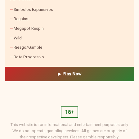
Símbolos Expansivos
Respins
Megapot Respin
Wild
Riesgo/Gamble
Bote Progresivo
▶ Play Now
18+
This website is for informational and entertainment purposes only.
We do not operate gambling services. All games are property of
their respective developers. Please gamble responsibly.