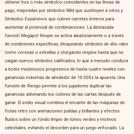
obtener tres o más símbolos coincidentes en las líneas de
pago, mejoradas por símbolos Wild que sustituyen a otros y
Símbolos Expansivos que cubren carretes enteros para
aumentar el potencial de combinaciones. La destacada
función Megapot Respin se activa aleatoriamente o a través
de condiciones específicas, bloqueando símbolos de alto valor
como coronas o estrellas y otorgando respins hasta que no
caigan nuevos símbolos calificados, lo que a menudo conduce
a botes misteriosos progresivos de hasta cuatro niveles con
ganancias máximas de alrededor de 10.000x la apuesta. Una
función de Riesgo permite a los jugadores duplicar las
ganancias adivinando los colores de las cartas después de
ganar. El estilo visual combina el encanto de las máquinas de
frutas retro con animaciones pulidas y brillantes y efectos
fluidos sobre un fondo limpio de tonos verdes y motivos
celestiales, evitando el desorden para un juego enfocado. La