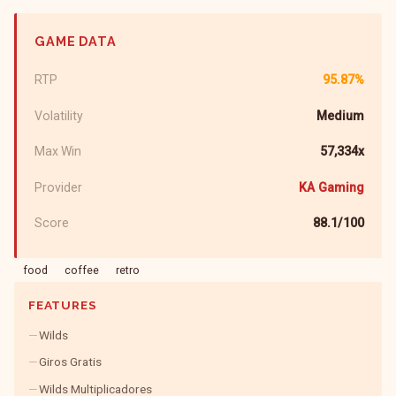
GAME DATA
RTP
95.87%
Volatility
Medium
Max Win
57,334x
Provider
KA Gaming
Score
88.1/100
food
coffee
retro
FEATURES
Wilds
Giros Gratis
Wilds Multiplicadores