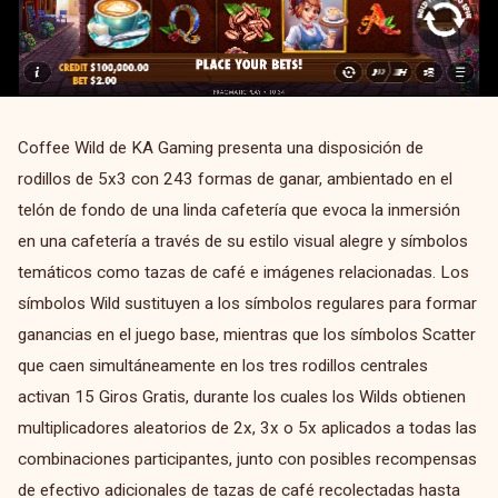
Coffee Wild de KA Gaming presenta una disposición de
rodillos de 5x3 con 243 formas de ganar, ambientado en el
telón de fondo de una linda cafetería que evoca la inmersión
en una cafetería a través de su estilo visual alegre y símbolos
temáticos como tazas de café e imágenes relacionadas. Los
símbolos Wild sustituyen a los símbolos regulares para formar
ganancias en el juego base, mientras que los símbolos Scatter
que caen simultáneamente en los tres rodillos centrales
activan 15 Giros Gratis, durante los cuales los Wilds obtienen
multiplicadores aleatorios de 2x, 3x o 5x aplicados a todas las
combinaciones participantes, junto con posibles recompensas
de efectivo adicionales de tazas de café recolectadas hasta