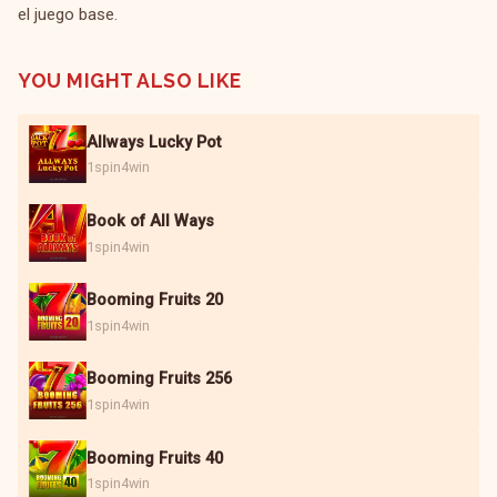
el juego base.
YOU MIGHT ALSO LIKE
Allways Lucky Pot
1spin4win
Book of All Ways
1spin4win
Booming Fruits 20
1spin4win
Booming Fruits 256
1spin4win
Booming Fruits 40
1spin4win