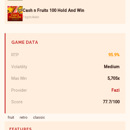
Cash n Fruits 100 Hold And Win
1spin4win
GAME DATA
RTP
95.9%
Volatility
Medium
Max Win
5,705x
Provider
Fazi
Score
77.7/100
fruit
retro
classic
FEATURES