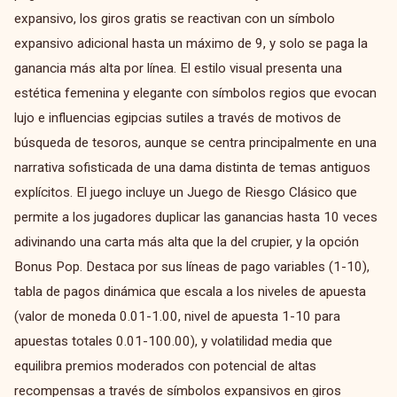
expansivo, los giros gratis se reactivan con un símbolo
expansivo adicional hasta un máximo de 9, y solo se paga la
ganancia más alta por línea. El estilo visual presenta una
estética femenina y elegante con símbolos regios que evocan
lujo e influencias egipcias sutiles a través de motivos de
búsqueda de tesoros, aunque se centra principalmente en una
narrativa sofisticada de una dama distinta de temas antiguos
explícitos. El juego incluye un Juego de Riesgo Clásico que
permite a los jugadores duplicar las ganancias hasta 10 veces
adivinando una carta más alta que la del crupier, y la opción
Bonus Pop. Destaca por sus líneas de pago variables (1-10),
tabla de pagos dinámica que escala a los niveles de apuesta
(valor de moneda 0.01-1.00, nivel de apuesta 1-10 para
apuestas totales 0.01-100.00), y volatilidad media que
equilibra premios moderados con potencial de altas
recompensas a través de símbolos expansivos en giros