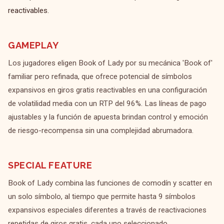
reactivables.
GAMEPLAY
Los jugadores eligen Book of Lady por su mecánica 'Book of'
familiar pero refinada, que ofrece potencial de símbolos
expansivos en giros gratis reactivables en una configuración
de volatilidad media con un RTP del 96%. Las líneas de pago
ajustables y la función de apuesta brindan control y emoción
de riesgo-recompensa sin una complejidad abrumadora.
SPECIAL FEATURE
Book of Lady combina las funciones de comodín y scatter en
un solo símbolo, al tiempo que permite hasta 9 símbolos
expansivos especiales diferentes a través de reactivaciones
repetidas de giros gratis, cada uno seleccionado