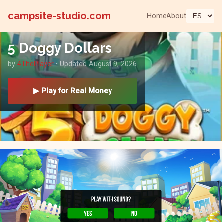
campsite-studio.com
Home
About
5 Doggy Dollars
by
4ThePlayer
• Updated August 9, 2026
▶ Play for Real Money